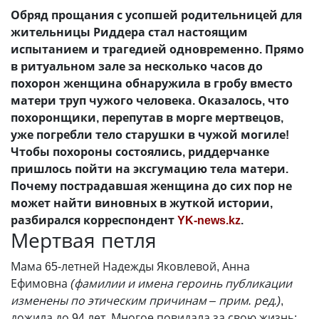
Обряд прощания с усопшей родительницей для
жительницы Риддера стал настоящим
испытанием и трагедией одновременно. Прямо
в ритуальном зале за несколько часов до
похорон женщина обнаружила в гробу вместо
матери труп чужого человека. Оказалось, что
похоронщики, перепутав в морге мертвецов,
уже погребли тело старушки в чужой могиле!
Чтобы похороны состоялись, риддерчанке
пришлось пойти на эксгумацию тела матери.
Почему пострадавшая женщина до сих пор не
может найти виновных в жуткой истории,
разбирался корреспондент
YK-news.kz
.
Мертвая петля
Мама 65-летней Надежды Яковлевой, Анна
Ефимовна
(фамилии и имена героинь публикации
изменены по этическим причинам – прим. ред.)
,
дожила до 94 лет. Многое повидала за свою жизнь: