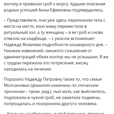
могилу и привезли гроб к моргу. Худшие опасения
родных усопшей Анны Ефимовны подтвердились.
– Представляете, они уже здесь переложили тела с
места на место, мою маму переместили в
ритуальный зал, а ту женщину – в ее гроб и снова
отвезли на кладбище, – с ужасом вспоминает
Надежда Яковлева подробности кошмарного дня. –
Никаких извинений, никакого сожаления от
администраций обеих контор мы не услышали. Я же
с трудом пережила это потрясение, месяц
находилась на лечении.
Поразило Надежду Петровну также то, что семья
Молчановых
(фамилия изменена по этическим
причинам – прим. ред.)
, чью мать, как выяснилось,
подложили в чужой гроб, не заметила подмены,
попрощалась и похоронила другого человека.
– Когда мы разбирались в этой путанице, приехал