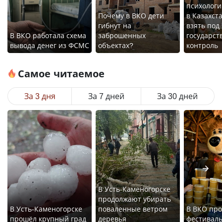
психологи
Почему в ВКО дети
в Казахст
гибнут на
взять под
В ВКО работала схема
заброшенных
государс
вывода денег из ФСМС
объектах?
контроль
Самое читаемое
За 3 дня
За 7 дней
За 30 дней
В Усть-Каменогорске
продолжают убирать
В Усть-Каменогорске
поваленные ветром
В ВКО про
прошёл крупный град
деревья
фестиваль