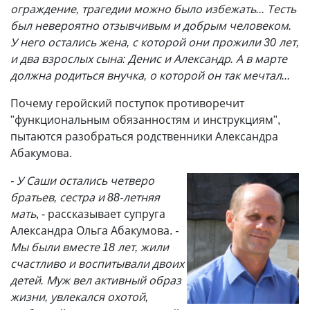
ограждение, трагедии можно было избежать... Тесть
был невероятно отзывчивым и добрым человеком.
У него остались жена, с которой они прожили 30 лет,
и два взрослых сына: Денис и Александр. А в марте
должна родиться внучка, о которой он так мечтал...
Почему геройский поступок противоречит
"функциональным обязанностям и инструкциям",
пытаются разобраться родственники Александра
Абакумова.
- У Саши остались четверо
братьев, сестра и 88-летняя
мать
, - рассказывает супруга
Александра Ольга Абакумова.
-
Мы были вместе 18 лет, жили
счастливо и воспитывали двоих
детей. Муж вел активный образ
жизни, увлекался охотой,