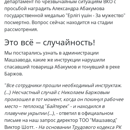
департамент по чрезвычайным ситуациям ВКО с
просьбой наградить Александра Абакумова
государственной медалью "Ерлiгi үшiн - За мужество"
посмертно. Вопрос сейчас находится на стадии
рассмотрения.
Это всё – случайность!
Мы постарались узнать в администрации
Машзавода, какие же инструкции нарушили
спасавший товарища Абакумов и тонувший в реке
Баржов.
"Все сотрудники прошли необходимый инструктаж.
(...) Несчастный случай с Николаем Баржовым
произошел в тот момент, когда он покинул рабочее
место – теплоход "Байтерек" - и находился в
плавучем укрытии (...)
, - ответил в официальном
письме на наш запрос директор ТОО "Машзавод"
Виктор Шотт.
- На основании Трудового кодекса РК