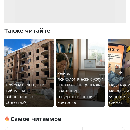
Также читайте
Рынок
психологических услуг
Почему в ВКО дети
в Казахстане решили
Под видом
гибнут на
взять под
молодёжи
заброшенных
государственный
участие в
объектах?
контроль
схемах
Самое читаемое