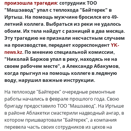
произошла трагедия
: сотрудник ТОО
"Машзавод" упал с теплохода "Байтерек" в
Иртыш. На помощь мужчине бросился его 49-
летний коллега. Выбраться из реки не удалось
обоим. Их тела найдут с разницей в два месяца.
Эту трагедию не признали несчастным случаем
на производстве, передает корреспондент
YK-
news.kz
. По мнению специальной комиссии,
"Николай Баржов упал в реку, находясь не на
своем рабочем месте", а Александр Абакумов,
когда прыгнул на помощь коллеге в ледяную
воду, нарушил важные инструкции.
На теплоходе "Байтерек" очередные ремонтные
работы начались в феврале прошлого года. Свою
бригаду предоставило ТОО "Машзавод". На Иртыше
в районе Аблакетки смастерили надводный ангар, в
котором пришвартовали "Байтерек", а компания
перевела часть своих сотрудников из цехов на