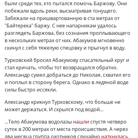
были среди тех, кто пытался помочь Баржову. Они
побежали вдоль реки, высматривая тонущего.
Забежали на пришвартованную в ста метрах от
"Байтерека" баржу. С нее напарникам удалось
разглядеть Баржова, без сознания проплывающего
в нескольких метрах от них. Абакумов мгновенно
скинул с себя тяжелую спецовку и прыгнул в воду.
Турковский бросил Абакумову спасательный круг и
стал кричать, чтобы тот возвращался обратно.
Александр сумел добраться до Николая, схватил его
и поплыл в сторону берега. Однако в ледяной воде
силы быстро иссякли.
Александр крикнул Турковскому, что больше не
может держаться. И скрылся под водой...
...Тело Абакумова водолазы
нашли
спустя четверо
суток в 200 метрах от места происшествия. А через
два месяца группа охотников случайно
наткнулась