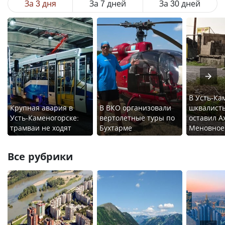
За 3 дня
За 7 дней
За 30 дней
В Усть-Ка
Крупная авария в
В ВКО организовали
шквалист
Усть-Каменогорске:
вертолетные туры по
оставил А
трамваи не ходят
Бухтарме
Меновное 
Все рубрики