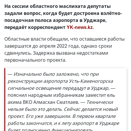
На сессии областного маслихата депутаты
задали вопрос, когда будет достроена взлётно-
посадочная полоса аэропорта в Урджаре,
передаёт корреспондент
YK-news.kz
.
Областные власти обещали, что оставшиеся работы
завершатся до апреля 2022 года, однако сроки
сдвинулись. Задержка вызвана недостатками
первоначального проекта.
— Изначально было заложено, что при
реконструкции аэропорта Усть-Каменогорска
сигнальное освещение передадут в Урджар
, —
пояснил народным избранникам заместит ель
акима ВКО Алмасхан Сматлаев.
— Технически
нельзя было это делать. Сейчас делается новый
проект. Его уже завершили. В первом квартале
работы закончатся, и к лету аэропорт в Урджаре
будет полноценно функционировать.