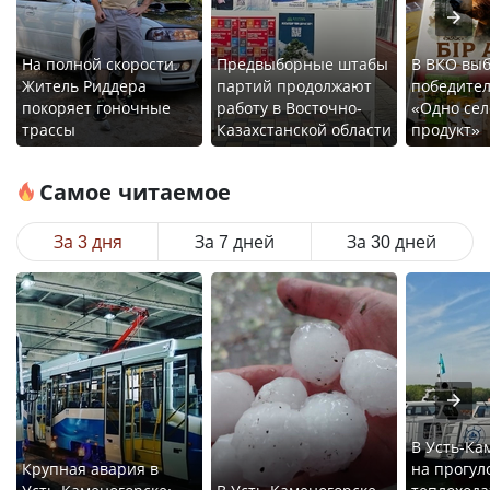
На полной скорости.
Предвыборные штабы
В ВКО вы
Житель Риддера
партий продолжают
победител
покоряет гоночные
работу в Восточно-
«Одно сел
трассы
Казахстанской области
продукт»
Самое читаемое
За 3 дня
За 7 дней
За 30 дней
В Усть-Ка
Крупная авария в
на прогул