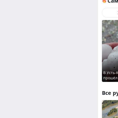
Сам
В Усть-
прошёл
Все р