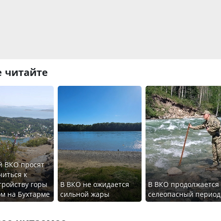
 читайте
й ВКО просят
иться к
тройству горы
В ВКО не ожидается
В ВКО продолжается
ом на Бухтарме
сильной жары
селеопасный период