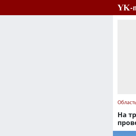
Област
На т
пров