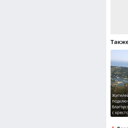
Также
Жителе
подключ
благоус
с крест