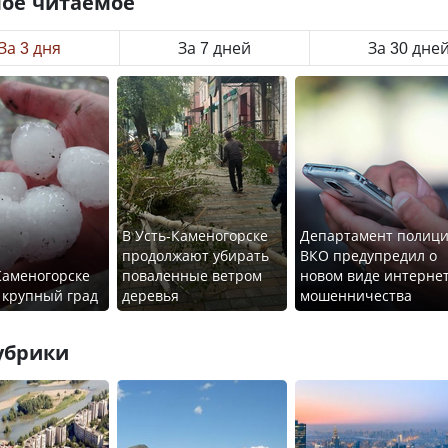
ое читаемое
За 3 дня
За 7 дней
За 30 дне
В Усть-Каменогорске
Департамент полиц
продолжают убирать
ВКО предупредил о
Каменогорске
поваленные ветром
новом виде интернет
 крупный град
деревья
мошенничества
убрики