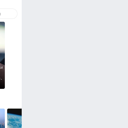
й
ии
-