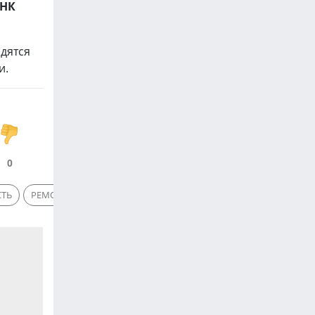
«НК
дятся
и.
0
СТЬ
РЕМОНТ ДОРОГ