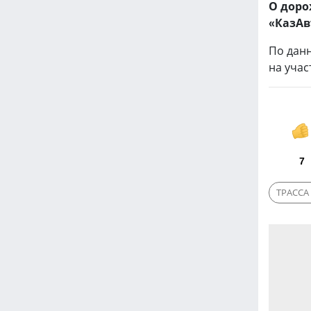
О доро
«КазАв
По дан
на учас
7
ТРАССА