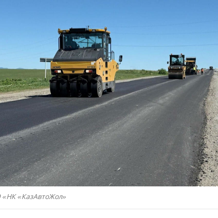
О «НК «КазАвтоЖол»