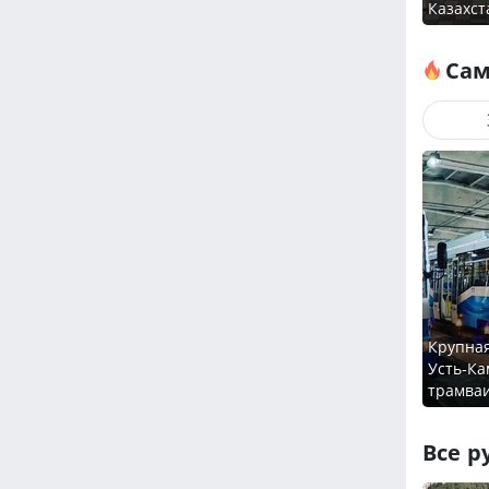
Казахст
Сам
Крупная
Усть-Ка
трамваи
Все р