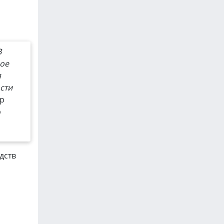
В
вое
я
сти
ор
р
дств