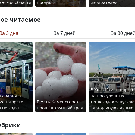
анской области
продукт»
избирателей
ое читаемое
За 3 дня
За 7 дней
За 30 дне
В Усть-Каменогорске
 авария в
на прогулочных
меногорске:
В Усть-Каменогорске
теплоходах запускаю
 не ходят
прошёл крупный град
«дождливую» акцию
убрики