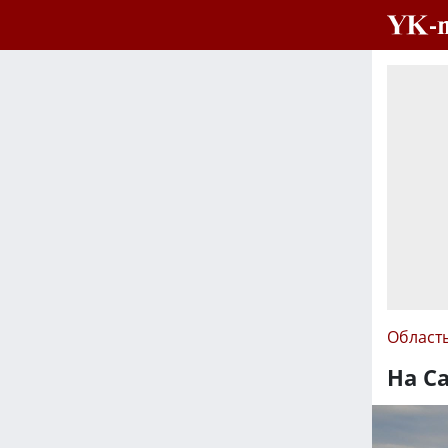
Област
На С