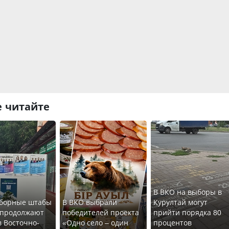
 читайте
В ВКО на выборы в
борные штабы
В ВКО выбрали
Курултай могут
 продолжают
победителей проекта
прийти порядка 80
в Восточно-
«Одно село – один
процентов