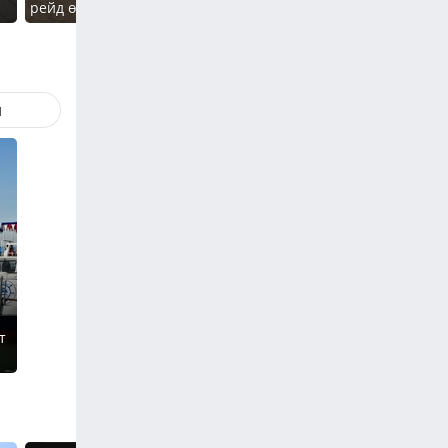
рейд өткізілді
водохранилище
непогод
й
т