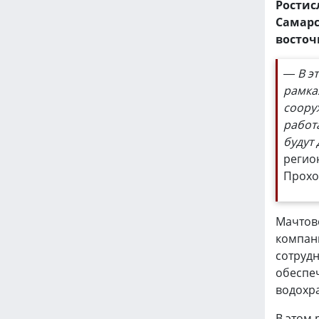
Ростис
Самарс
восточ
— В э
рамка
соору
работ
будут 
регио
Прохо
Мачтово
компани
сотрудн
обеспе
водохр
В этом 