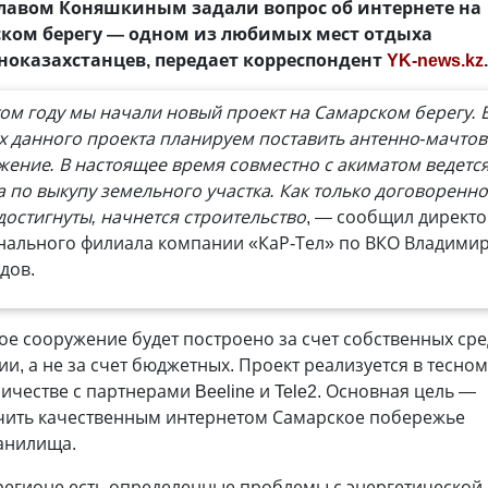
лавом Коняшкиным задали вопрос об интернете на
ком берегу — одном из любимых мест отдыха
ноказахстанцев, передает корреспондент
YK-news.kz
.
том году мы начали новый проект на Самарском берегу. 
х данного проекта планируем поставить антенно-мачто
жение. В настоящее время совместно с акиматом ведетс
а по выкупу земельного участка. Как только договоренно
достигнуты, начнется строительство
, — сообщил директ
нального филиала компании «КаР-Тел» по ВКО Владими
дов.
е сооружение будет построено за счет собственных сре
и, а не за счет бюджетных. Проект реализуется в тесном
ичестве с партнерами Beeline и Tele2. Основная цель —
чить качественным интернетом Самарское побережье
анилища.
регионе есть определенные проблемы с энергетической