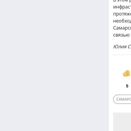
инфрас
протяже
необход
Самарс
связью 
Юлия С
5
САМАРС