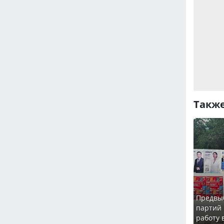
Также
Предвы
партий
работу 