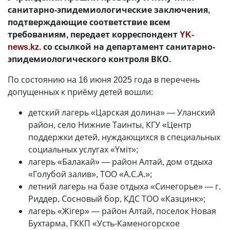
санитарно-эпидемиологические заключения,
подтверждающие соответствие всем
требованиям, передает корреспондент
YK-
news.kz
. со ссылкой на департамент санитарно-
эпидемиологического контроля ВКО.
По состоянию на 16 июня 2025 года в перечень
допущенных к приёму детей вошли:
детский лагерь «Царская долина» — Уланский
район, село Нижние Таинты, КГУ «Центр
поддержки детей, нуждающихся в специальных
социальных услугах «Үміт»;
лагерь «Балакай» — район Алтай, дом отдыха
«Голубой залив», ТОО «А.С.А.»;
летний лагерь на базе отдыха «Синегорье» — г.
Риддер, Сосновый бор, КДС ТОО «Казцинк»;
лагерь «Жігер» — район Алтай, поселок Новая
Бухтарма, ГККП «Усть-Каменогорское