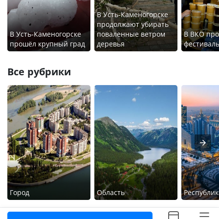
В Усть-Каменогорске
продолжают убирать
В Усть-Каменогорске
поваленные ветром
В ВКО про
прошёл крупный град
деревья
фестиваль
Все рубрики
Город
Область
Республик