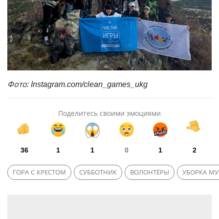
Фото: Instagram.com/clean_games_ukg
Поделитесь своими эмоциями
36
1
1
0
1
2
ГОРА С КРЕСТОМ
СУББОТНИК
ВОЛОНТЁРЫ
УБОРКА МУ