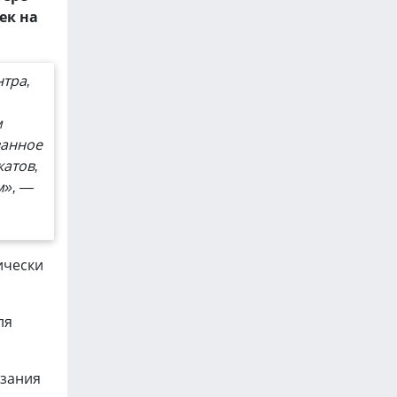
ек на
тра,
м
ванное
атов,
м», —
ически
ля
азания