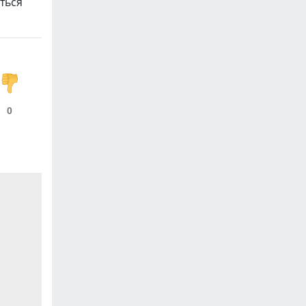
ться
0