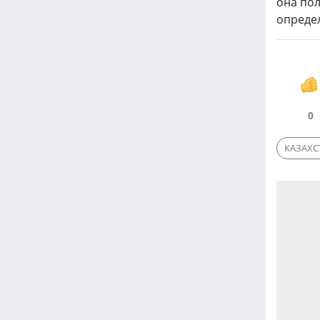
она по
опреде
0
КАЗАХС