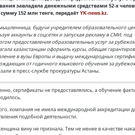
вания завладела денежными средствами 52-х челов
сумму 152 млн тенге, передаёт
YK-news.kz
.
мышленница, будучи учредителем образовательного цен
зуя аккаунты в соцсетях и запуская рекламу в СМИ, под
огом предоставления образовательных услуг за рубежо
агала казахстанцам оформить курсы, обещая гарантиро
пление в вузы Европы и выдачу международных сертифик
ождающих от годичного языкового обучения за рубежо
азали в пресс-службе прокуратуры Астаны.
енно, сертификаты не предоставлялись, а обучение факт
водилось.
того, компания не имела международной аккредитации д
твления подобной деятельности.
женщина вину не признала. Тем не менее в качестве нак