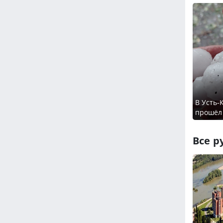
В Усть-
прошёл
Все р