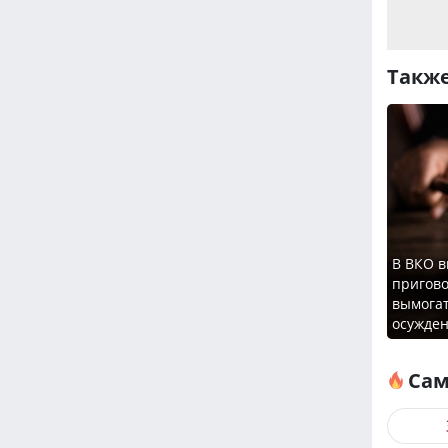
Также
В ВКО 
пригово
вымогат
осужде
Сам