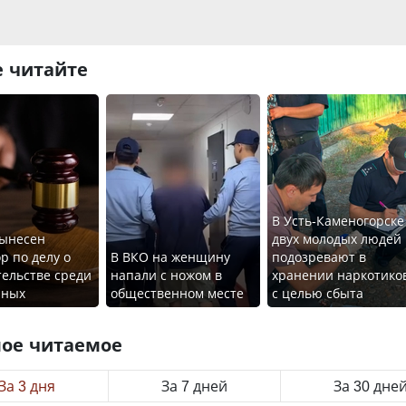
 читайте
В Усть-Каменогорске
вынесен
двух молодых людей
р по делу о
В ВКО на женщину
подозревают в
ельстве среди
напали с ножом в
хранении наркотико
нных
общественном месте
с целью сбыта
ое читаемое
За 3 дня
За 7 дней
За 30 дне