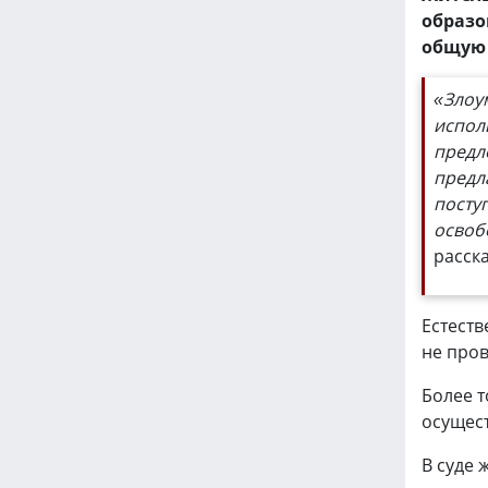
образо
общую 
«Злоу
исполь
предл
предл
посту
освоб
расск
Естеств
не про
Более 
осущес
В суде 