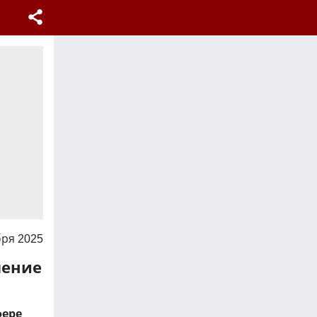
бря 2025
ление
фере