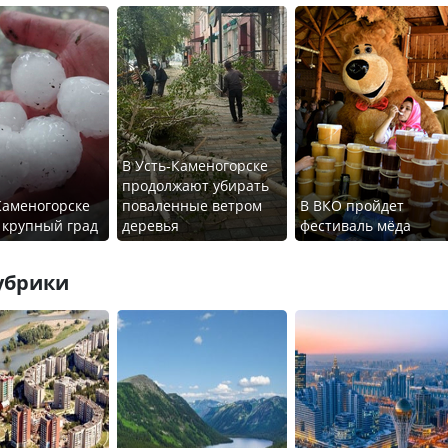
В Усть-Каменогорске
продолжают убирать
Каменогорске
поваленные ветром
В ВКО пройдет
 крупный град
деревья
фестиваль мёда
убрики