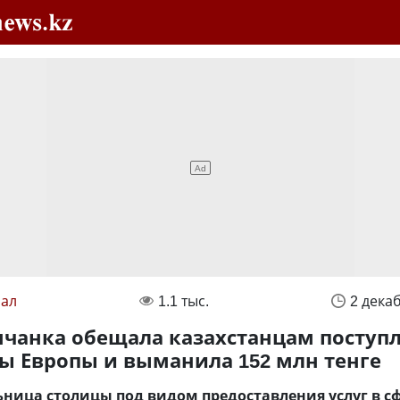
ал
1.1 тыс.
2 дека
нчанка обещала казахстанцам поступ
зы Европы и выманила 152 млн тенге
ница столицы под видом предоставления услуг в с