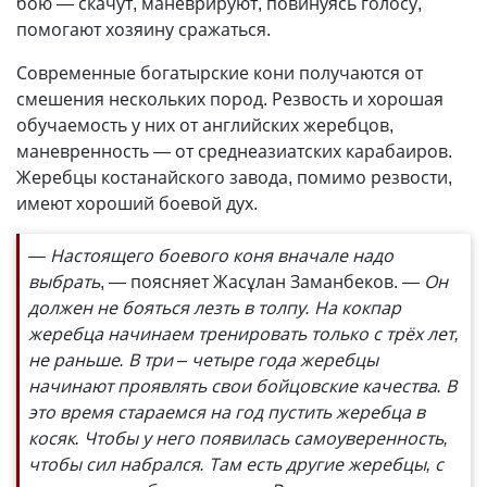
бою — скачут, маневрируют, повинуясь голосу,
помогают хозяину сражаться.
Современные богатырские кони получаются от
смешения нескольких пород. Резвость и хорошая
обучаемость у них от английских жеребцов,
маневренность — от среднеазиатских карабаиров.
Жеребцы костанайского завода, помимо резвости,
имеют хороший боевой дух.
— Настоящего боевого коня вначале надо
выбрать
, — поясняет Жасұлан Заманбеков.
— Он
должен не бояться лезть в толпу. На кокпар
жеребца начинаем тренировать только с трёх лет,
не раньше. В три – четыре года жеребцы
начинают проявлять свои бойцовские качества. В
это время стараемся на год пустить жеребца в
косяк. Чтобы у него по­явилась самоуверенность,
чтобы сил набрался. Там есть другие жеребцы, с