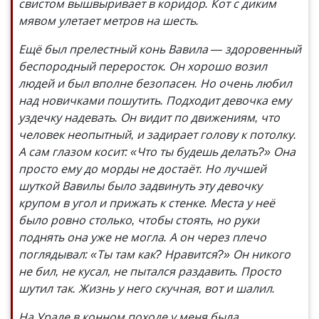
свистом вышвыривает в коридор. Кот с диким
мявом улетает метров на шесть.
Ещё был прелестный конь Вавила — здоровенный
беспородный переросток. Он хорошо возил
людей и был вполне безопасен. Но очень любил
над новичками пошутить. Подходит девочка ему
уздечку надевать. Он видит по движениям, что
человек неопытный, и задирает голову к потолку.
А сам глазом косит: «Что ты будешь делать?» Она
просто ему до морды не достаёт. Но лучшей
шуткой Вавилы было задвинуть эту девочку
крупом в угол и прижать к стенке. Места у неё
было ровно столько, чтобы стоять, но руки
поднять она уже не могла. А он через плечо
поглядывал: «Ты там как? Нравится?» Он никого
не бил, не кусал, не пытался раздавить. Просто
шутил так. Жизнь у него скучная, вот и шалил.
На Урале в конном походе у меня была