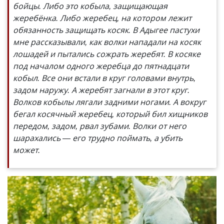
бойцы. Либо это кобыла, защищающая
жеребёнка. Либо жеребец, на котором лежит
обязанность защищать косяк. В Адыгее пастухи
мне рассказывали, как волки нападали на косяк
лошадей и пытались сожрать жеребят. В косяке
под началом одного жеребца до пятнадцати
кобыл. Все они встали в круг головами внутрь,
задом наружу. А жеребят загнали в этот круг.
Волков кобылы лягали задними ногами. А вокруг
бегал косячный жеребец, который бил хищников
передом, задом, рвал зубами. Волки от него
шарахались — его трудно поймать, а убить
может.