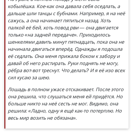
кобылёшка. Кое-как она давала себя оседлать, а
дальше шли танцы с бубнами. Например, я на неё
сажусь, а она начинает пятиться назад. Хоть
палкой её бей, хоть повод рви — она двигается
только «на задней передаче». Приходилось
шенкелями давить минут пятнадцать, пока она не
начинала двигаться вперёд. Однажды я подошла
её седлать. Она меня прижала боком к забору и
давай об него растирать. Руки поднять не могу,
рёбра вот-вот треснут. Что делать? И я её изо всех
сил кусаю за шею.
Лошадь в полном ужасе отскакивает. После этого
она решила, что слушаться меня ей придётся. Но
больше никто на неё сесть не мог. Видимо, она
решила: «Ладно, одну я ещё как-то потерплю. Но
весь мир возить не обязана».