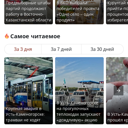
Предвыборные штабы
В ВКО выбрали
Курултай 
партий продолжают
победителей проекта
прийти по
работу в Восточно-
«Одно село – один
проценто
Казахстанской области
продукт»
избирате
Самое читаемое
За 3 дня
За 7 дней
За 30 дней
В Усть-Каменогорске
Крупная авария в
на прогулочных
Усть-Каменогорске:
теплоходах запускают
В Усть-Ка
трамваи не ходят
«дождливую» акцию
прошёл к