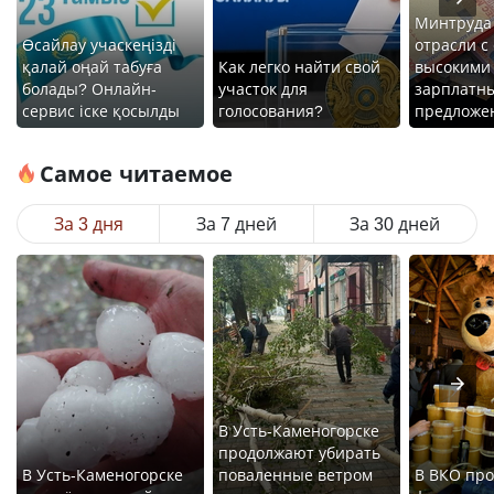
Минтруда
Өсайлау учаскеңізді
отрасли с
қалай оңай табуға
Как легко найти свой
высокими
болады? Онлайн-
участок для
зарплатн
сервис іске қосылды
голосования?
предложе
Самое читаемое
За 3 дня
За 7 дней
За 30 дней
В Усть-Каменогорске
продолжают убирать
В Усть-Каменогорске
поваленные ветром
В ВКО про