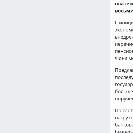
платеж
восьми
С иниц
эконом
внедрен
перечи
пенсио
Фонд м
Предлаг
послед
госуда
больше
поруче
По сло
нагрузк
банков
бизнеса