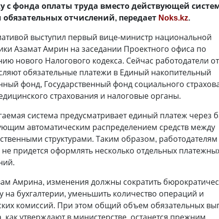
у с фонда оплаты труда вместо действующей систе
 обязательных отчислений, передает
Noks.kz
.
иативой выступил первый вице-министр национальной
ики Азамат Амрин на заседании Проектного офиса по
ию нового Налогового кодекса. Сейчас работодатели о
сляют обязательные платежи в Единый накопительный
нный фонд, Государственный фонд социального страхов
едицинского страхования и налоговые органы.
аемая система предусматривает единый платеж через б
ующим автоматическим распределением средств между
рственными структурами. Таким образом, работодателям
 не придется оформлять несколько отдельных платежны
ний.
вам Амрина, изменения должны сократить бюрократиче
у на бухгалтерии, уменьшить количество операций и
ских комиссий. При этом общий объем обязательных вып
, как утверждают в министерстве, останется прежним.