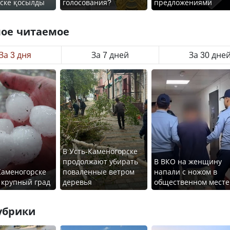
іске қосылды
голосования?
предложениями
ое читаемое
За 3 дня
За 7 дней
За 30 дне
В Усть-Каменогорске
продолжают убирать
В ВКО на женщину
Каменогорске
поваленные ветром
напали с ножом в
 крупный град
деревья
общественном месте
убрики