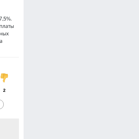
7,5%.
 платы
нных
а
2
Я