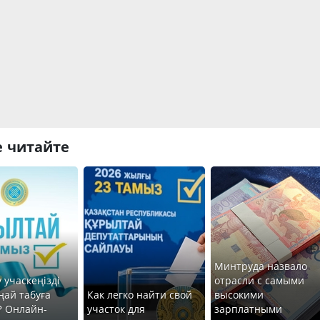
 читайте
Минтруда назвало
 учаскеңізді
отрасли с самыми
ңай табуға
Как легко найти свой
высокими
? Онлайн-
участок для
зарплатными