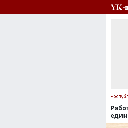
Респуб
Рабо
един