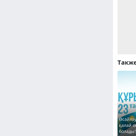
Также
Өсайлау
қалай о
болады