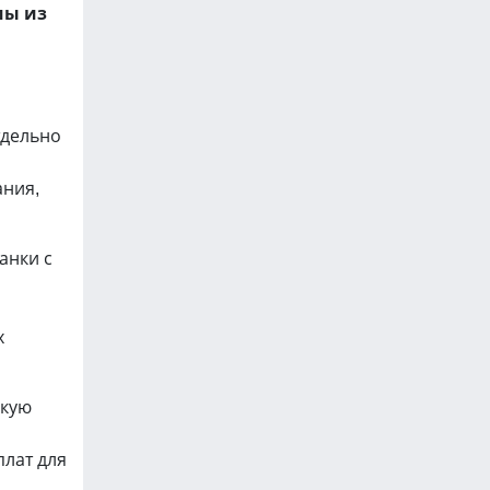
мы из
тдельно
ания,
анки с
х
скую
лат для