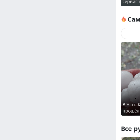
сервис 
Сам
В Усть-
прошёл
Все р