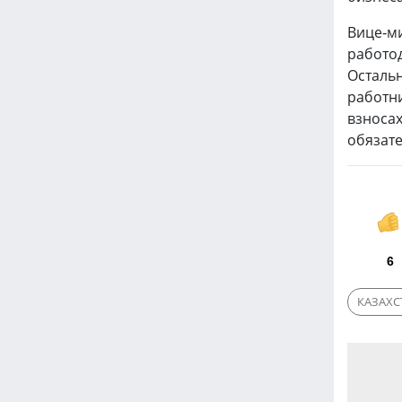
Вице-ми
работод
Остальн
работни
взносах
обязат
6
КАЗАХС