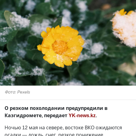
Фото: Pexels
О резком похолодании предупредили в
Казгидромете, передает
YK-news.kz
.
Ночью 12 мая на севере, востоке ВКО ожидаются
осадки — дождь, снег, резкое понижение