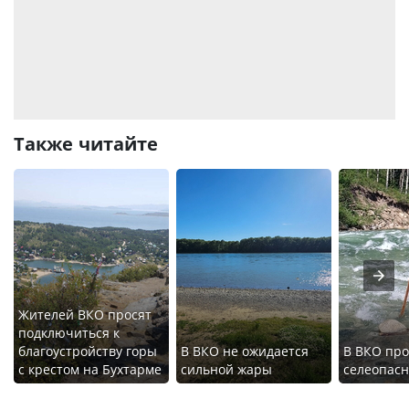
Также читайте
Жителей ВКО просят
подключиться к
благоустройству горы
В ВКО не ожидается
В ВКО про
с крестом на Бухтарме
сильной жары
селеопас