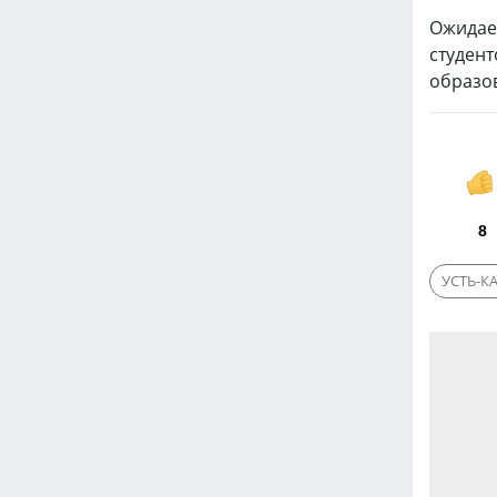
Ожидае
студент
образо
8
УСТЬ-К