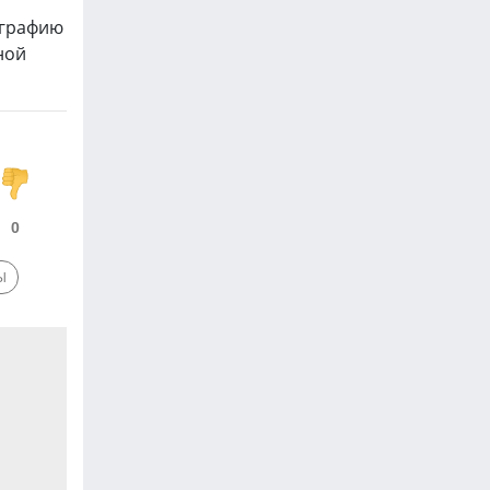
ографию
ной
0
Ы