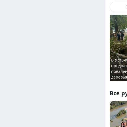
В Усть-
продол
повале
деревь
Все р