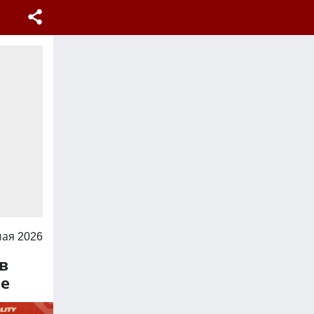
мая 2026
в
ке