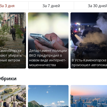
За 3 дня
За 7 дней
За 30 дне
Каменогорске
Департамент полиции
жают убирать
ВКО предупредил о
нные ветром
новом виде интернет-
В Усть-Каменогорске
я
мошенничества
произошел автопож
убрики