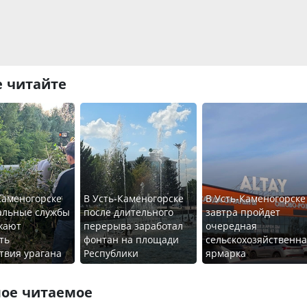
 читайте
Каменогорске
В Усть-Каменогорске
В Усть-Каменогорске
альные службы
после длительного
завтра пройдет
жают
перерыва заработал
очередная
ть
фонтан на площади
сельскохозяйственн
твия урагана
Республики
ярмарка
ое читаемое