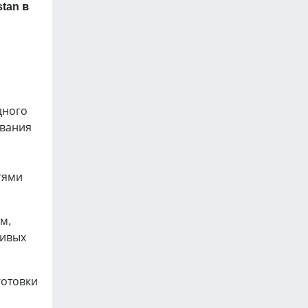
tan в
дного
ования
тями
м,
ливых
готовки