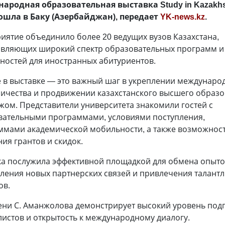
ародная образовательная выставка Study in Kazakhs
ошла в Баку (Азербайджан), передает
YK-news.kz
.
иятие объединило более 20 ведущих вузов Казахстана,
авляющих широкий спектр образовательных программ и
ностей для иностранных абитуриентов.
 в выставке — это важный шаг в укреплении междунаро
ничества и продвижении казахстанского высшего образ
жом. Представители университета знакомили гостей с
вательными программами, условиями поступления,
ммами академической мобильности, а также возможнос
ия грантов и скидок.
ка послужила эффективной площадкой для обмена опыто
ления новых партнерских связей и привлечения талант
ов.
ени С. Аманжолова демонстрирует высокий уровень под
истов и открытость к международному диалогу.