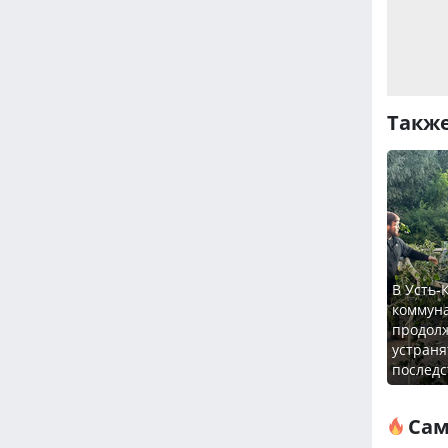
Также
В Усть-
коммун
продол
устраня
последс
Сам