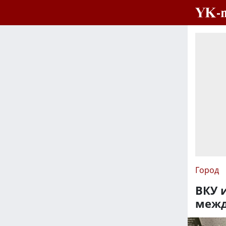
Город
ВКУ 
межд