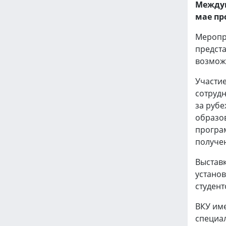
Междун
мае пр
Меропр
предст
возмож
Участие
сотруд
за рубе
образо
програ
получен
Выстав
установ
студент
ВКУ им
специал