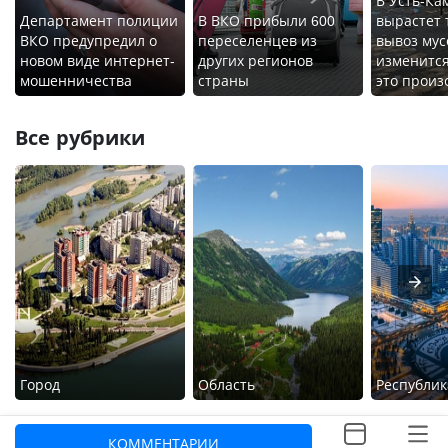
В Усть-Ка
Департамент полиции
В ВКО прибыли 600
вырастет 
ВКО предупредил о
переселенцев из
вывоз мус
новом виде интернет-
других регионов
изменится
мошенничества
страны
это произ
Все рубрики
Город
Область
Республик
КОММЕНТАРИИ