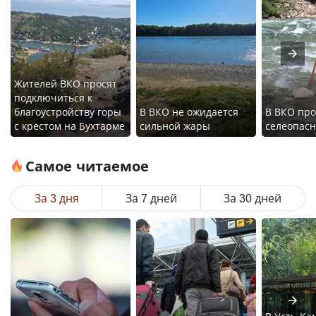
Жителей ВКО просят
подключиться к
благоустройству горы
В ВКО не ожидается
В ВКО про
с крестом на Бухтарме
сильной жары
селеопас
Самое читаемое
За 3 дня
За 7 дней
За 30 дней