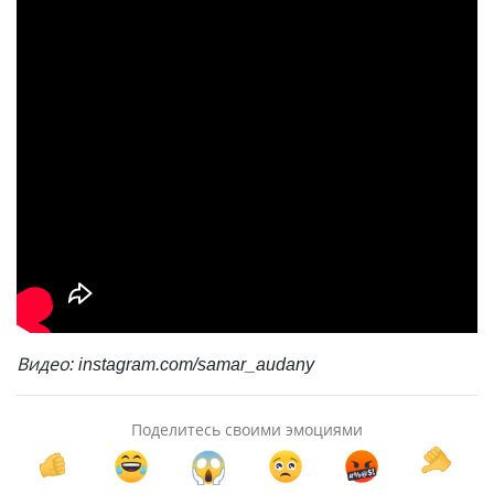
Видео: instagram.com/samar_audany
Поделитесь своими эмоциями