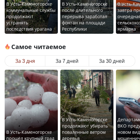
В Усть-Каменогорске
В Усть-Каменогорске
В Усть-Ка
коммунальные службы
после длительного
завтра пр
продолжают
перерыва заработал
очередна
устранять
фонтан на площади
сельскохо
последствия урагана
Республики
ярмарка
Самое читаемое
За 3 дня
За 7 дней
За 30 дней
В Усть-Каменогорске
Департам
продолжают убирать
ВКО пред
В Усть-Каменогорске
поваленные ветром
новом вид
прошёл крупный град
деревья
мошеннич