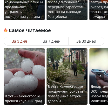
коммунальные службы
после длительного
завтра пр
продолжают
перерыва заработал
очередна
устранять
фонтан на площади
сельскохо
последствия урагана
Республики
ярмарка
Самое читаемое
За 3 дня
За 7 дней
За 30 дней
В Усть-Каменогорске
Департам
продолжают убирать
ВКО пред
В Усть-Каменогорске
поваленные ветром
новом вид
прошёл крупный град
деревья
мошеннич