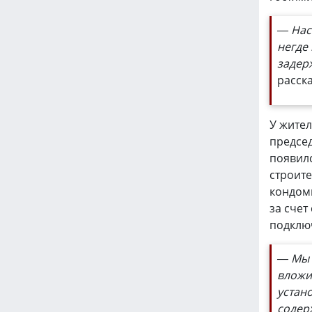
— Нас
негде 
задер
расск
У жител
председ
появилс
строите
кондом
за счет
подклю
— Мы 
вложи
устан
содер