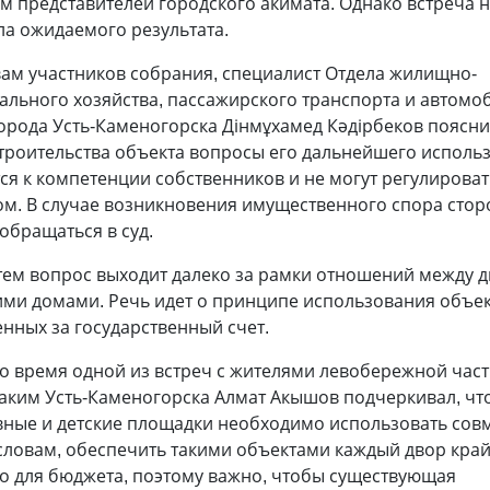
м представителей городского акимата. Однако встреча 
а ожидаемого результата.
вам участников собрания, специалист Отдела жилищно-
ального хозяйства, пассажирского транспорта и автомо
орода Усть-Каменогорска Дінмұхамед Кәдірбеков поясни
строительства объекта вопросы его дальнейшего исполь
ся к компетенции собственников и не могут регулироват
ом. В случае возникновения имущественного спора сто
обращаться в суд.
тем вопрос выходит далеко за рамки отношений между 
ими домами. Речь идет о принципе использования объек
нных за государственный счет.
о время одной из встреч с жителями левобережной час
аким Усть-Каменогорска Алмат Акышов подчеркивал, чт
вные и детские площадки необходимо использовать совм
словам, обеспечить такими объектами каждый двор кра
о для бюджета, поэтому важно, чтобы существующая