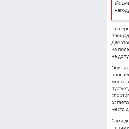
ближа
негод
По верс
площад
Для это
на поле
не допу
Они так
проспек
многос
пустует
спортив
остаетс
место д
Сами де
гостями