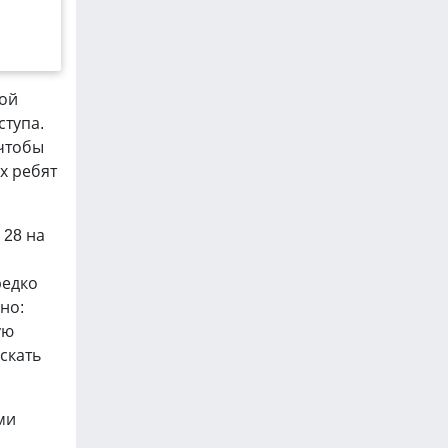
ной
ступа.
 чтобы
х ребят
 28 на
редко
но:
ую
скать
ми