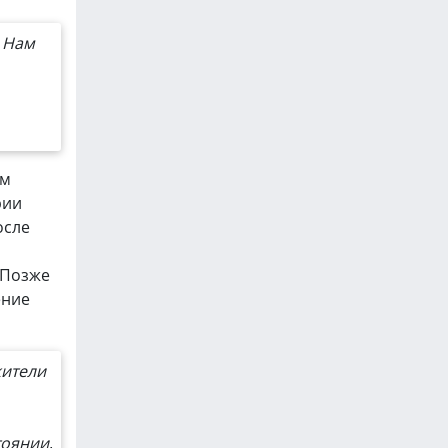
. Нам
ам
рии
осле
 Позже
ение
жители
тоянии
,