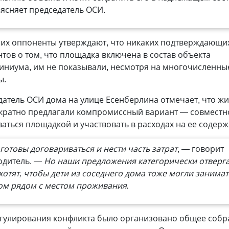
ясняет председатель ОСИ.
 их оппоненты утверждают, что никаких подтверждающи
тов о том, что площадка включена в состав объекта
иниума, им не показывали, несмотря на многочисленны
ы.
атель ОСИ дома на улице Есенберлина отмечает, что ж
кратно предлагали компромиссный вариант — совместн
аться площадкой и участвовать в расходах на ее содерж
готовы договариваться и нести часть затрат
, — говорит
одитель.
— Но наши предложения категорически отверга
хотят, чтобы дети из соседнего дома тоже могли занимат
ом рядом с местом проживания.
егулирования конфликта было организовано общее собр