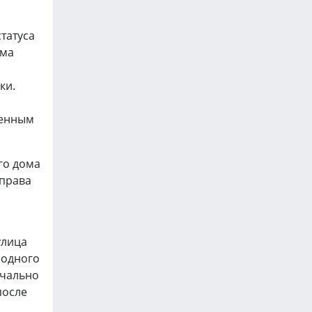
татуса
ума
ки.
венным
го дома
 права
улица
родного
ачально
после