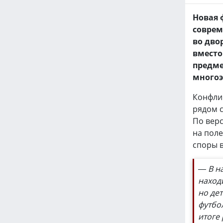
Новая 
соврем
во дво
вместо
предме
многоэ
Конфлик
рядом с
По верс
на поле
споры в
— В н
наход
но дет
футбо
итоге 