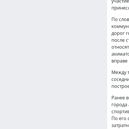
участие
принесл
По сло
коммун
дорог г
после 
относят
акимат
вправе 
Между 
соседн
построе
Ранее в
города 
спорти
По его 
затратн