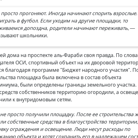
 просто прогоняют. Иногда начинают спорить взрослые
играть в футбол. Если уходим на другие площадки, то
живаемся допоздна, родители начинают переживать
, —
азывают школьники.
ей дома на проспекте аль-Фараби своя правда. По слов
ателя ОСИ, спортивный объект на их дворовой террито
я благодаря программе "Бюджет народного участия". П
льства площадка была включена в состав объекта
иниума, были определены границы земельного участка.
 средств собственников территорию огородили, а освещ
чили к внутридомовым сетям.
не просто получили площадку. После ее строительства 
ли собственные средства в благоустройство территории,
овку ограждения и освещение. Люди несут расходы по
жанию объекта и хотят сохранить его в надлежащем сос