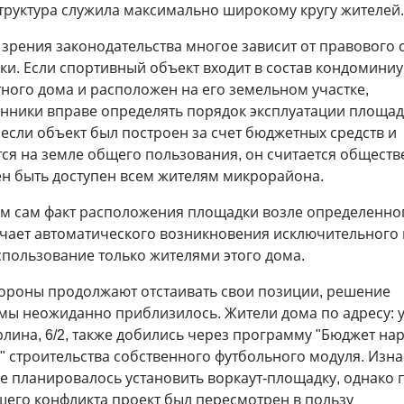
труктура служила максимально широкому кругу жителей.
 зрения законодательства многое зависит от правового с
и. Если спортивный объект входит в состав кондомини
ного дома и расположен на его земельном участке,
нники вправе определять порядок эксплуатации площад
если объект был построен за счет бюджетных средств и
тся на земле общего пользования, он считается общест
ен быть доступен всем жителям микрорайона.
ом сам факт расположения площадки возле определенно
ачает автоматического возникновения исключительного
спользование только жителями этого дома.
тороны продолжают отстаивать свои позиции, решение
мы неожиданно приблизилось. Жители дома по адресу: 
лина, 6/2, также добились через программу "Бюджет на
" строительства собственного футбольного модуля. Изн
е планировалось установить воркаут-площадку, однако 
его конфликта проект был пересмотрен в пользу