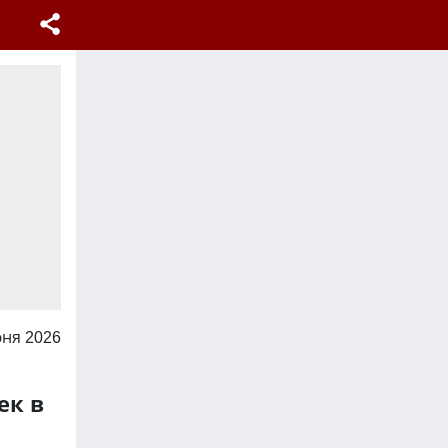
юня 2026
ек в