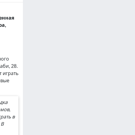
енная
ра,
ного
аби, 28.
т играть
овые
дка
омов,
рать в
 В