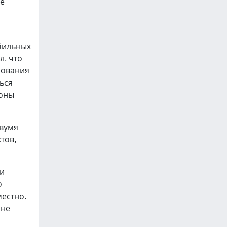
не
бильных
л, что
зования
ься
роны
двумя
тов,
ти
о
естно.
йне