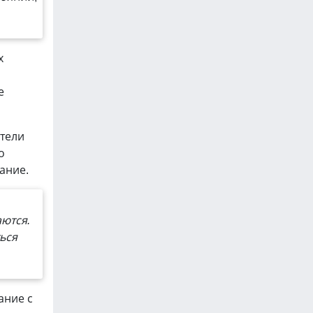
х
е
ители
о
ание.
ются.
ься
ание с