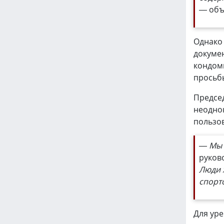
— объ
Однако
докумен
кондом
просьб
Председ
неодно
пользов
— Мы 
руков
Люди 
спорт
Для ур