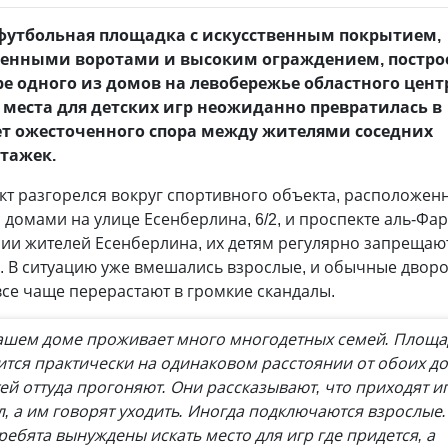
футбольная площадка с искусственным покрытием,
енными воротами и высоким ограждением, постро
ре одного из домов на левобережье областного цент
 места для детских игр неожиданно превратилась в
т ожесточенного спора между жителями соседних
тажек.
т разгорелся вокруг спортивного объекта, расположен
 домами на улице Есенберлина, 6/2, и проспекте аль-Фар
ии жителей Есенберлина, их детям регулярно запрещаю
. В ситуацию уже вмешались взрос­лые, и обычные двор
се чаще перерастают в громкие скандалы.
ашем доме проживает много многодетных семей. Площа
ится практически на одинаковом расстоянии от обоих д
ей оттуда прогоняют. Они рассказывают, что приходят иг
л, а им говорят уходить. Иногда подключаются взрослые.
ребята вынуждены искать место для игр где придется, а