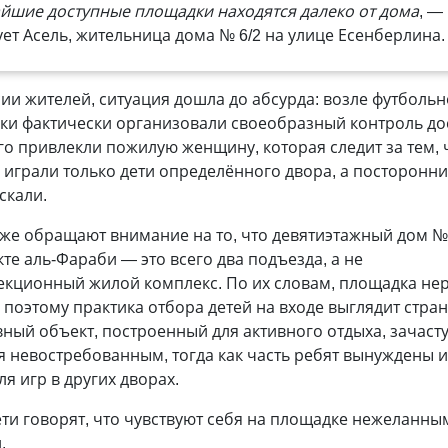
йшие доступные площадки находятся далеко от дома
, —
ует Асель, жительница дома № 6/2 на улице Есенберлина.
ии жителей, ситуация дошла до абсурда: возле футболь
ки фактически организовали своеобразный контроль до
го привлекли пожилую женщину, которая следит за тем,
 играли только дети определённого двора, а посторонни
скали.
же обращают внимание на то, что девятиэтажный дом №
те аль-Фараби — это всего два подъезда, а не
екционный жилой комплекс. По их словам, площадка не
, поэтому практика отбора детей на входе выглядит стран
ный объект, построенный для активного отдыха, зачаст
я невостребованным, тогда как часть ребят вынуждены и
ля игр в других дворах.
ти говорят, что чувствуют себя на площадке нежеланны
.