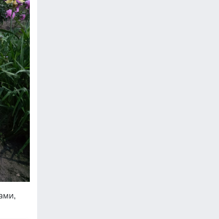
ами,
.