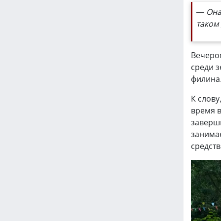
— Она
таком
Вечером
среди з
филина
К слову
время 
заверш
занимае
средств