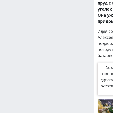
пруд с
уголок
Она уж
придом
Идея со
Алексее
поддерж
погоду
батарея
— Хот
говор
сделат
посто