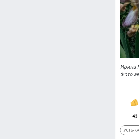
Ирина 
Фото а
43
УСТЬ-К