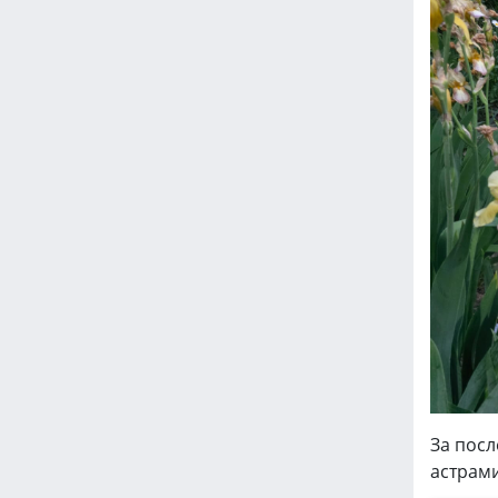
За посл
астрами