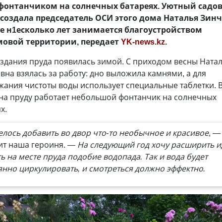
 фонтанчиком на солнечных батареях. Уютный садо
 создала председатель ОСИ этого дома Наталья Зинч
е н1есколько лет занимается благоустройством
овой территории, передает
YK-news.kz
.
здания пруда появилась зимой. С приходом весны Ната
вна взялась за работу: дно выложила камнями, а для
ания чистоты воды использует специальные таблетки. 
 на пруду работает небольшой фонтанчик на солнечных
х.
елось добавить во двор что-то необычное и красивое
, —
ит наша героиня.
— На следующий год хочу расширить и
ь на месте пруда подобие водопада. Так и вода будет
янно циркулировать, и смотреться должно эффектно.