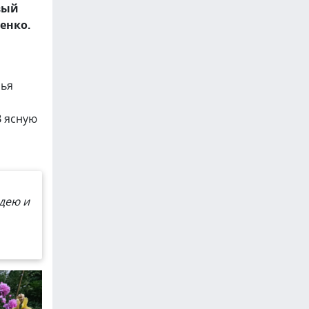
вый
енко.
лья
В ясную
дею и