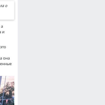
ла о
 а
а и
 это
а она
венные