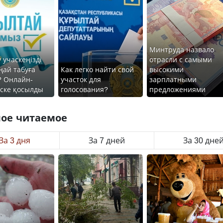
Минтруда назвало
 учаскеңізді
отрасли с самыми
ңай табуға
Как легко найти свой
высокими
? Онлайн-
участок для
зарплатными
іске қосылды
голосования?
предложениями
ое читаемое
За 3 дня
За 7 дней
За 30 дне