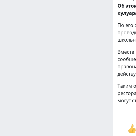
Об это
кулуар
По его 
провод
школьн
Вместе
сообще
правон
действу
Таким 
рестор
могут с