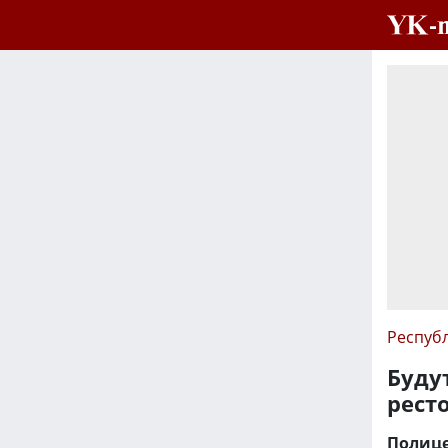
Респуб
Буду
рест
Полице