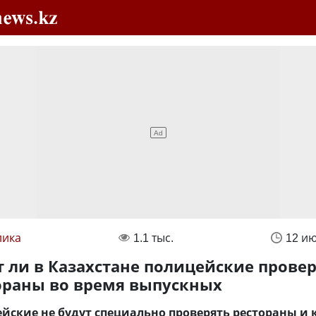
лика
1.1 тыс.
12 и
т ли в Казахстане полицейские прове
ораны во время выпускных
йские не будут специально проверять рестораны и 