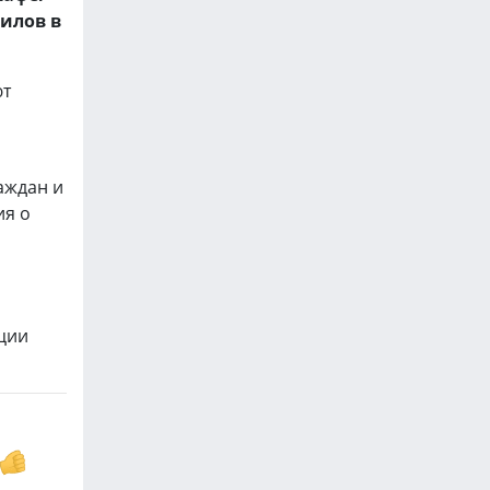
илов в
ют
аждан и
ия о
ции