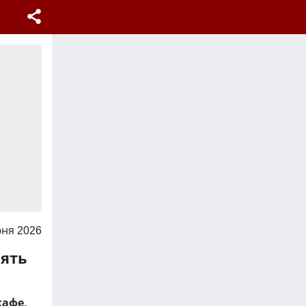
юня 2026
рять
кафе.