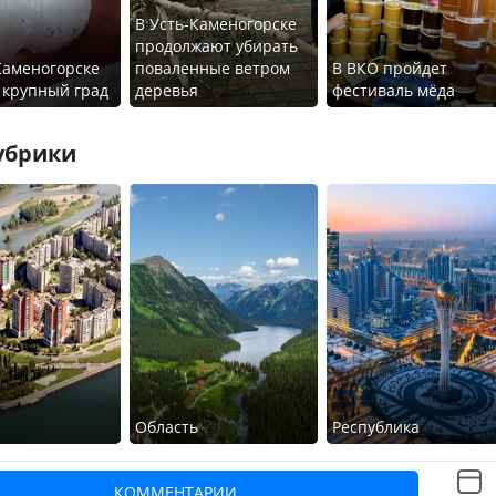
В Усть-Каменогорске
продолжают убирать
Каменогорске
поваленные ветром
В ВКО пройдет
 крупный град
деревья
фестиваль мёда
убрики
Область
Республика
КОММЕНТАРИИ