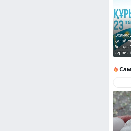
Өсайлау
қалай о
болады
сервис 
Сам