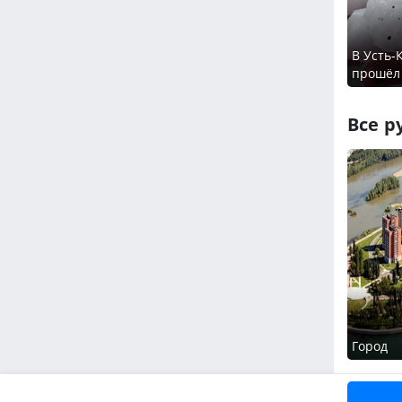
В Усть-
прошёл
Все р
Город