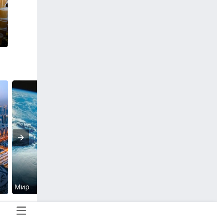
Мир
Социум
Кримин