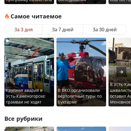
Самое читаемое
За 3 дня
За 7 дней
За 30 дней
В Усть-Ка
Крупная авария в
В ВКО организовали
шквалист
Усть-Каменогорске:
вертолетные туры по
оставил А
трамваи не ходят
Бухтарме
Меновное 
Все рубрики