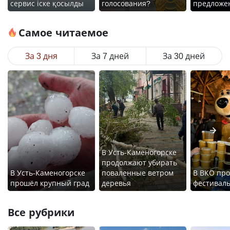
сервис іске қосылды
голосования?
предложе
Самое читаемое
За 3 дня
За 7 дней
За 30 дней
В Усть-Каменогорске
продолжают убирать
В Усть-Каменогорске
поваленные ветром
В ВКО про
прошёл крупный град
деревья
фестиваль
Все рубрики