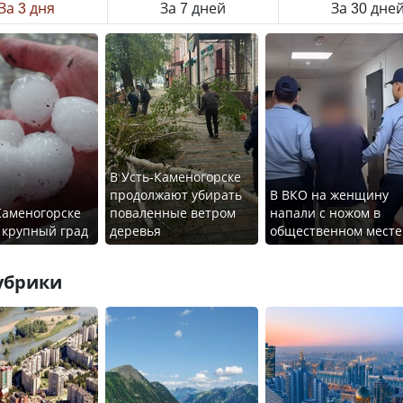
За 3 дня
За 7 дней
За 30 дне
В Усть-Каменогорске
продолжают убирать
В ВКО на женщину
Каменогорске
поваленные ветром
напали с ножом в
 крупный град
деревья
общественном месте
убрики