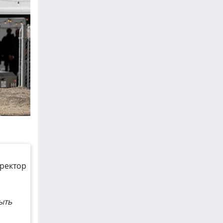
иректор
ыть