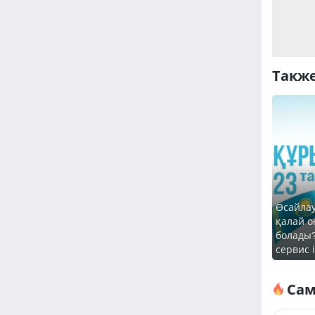
Также
Өсайлау
қалай о
болады
сервис 
Сам