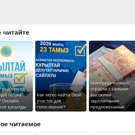
 читайте
Минтруда назвало
 учаскеңізді
отрасли с самыми
ңай табуға
Как легко найти свой
высокими
? Онлайн-
участок для
зарплатными
іске қосылды
голосования?
предложениями
ое читаемое