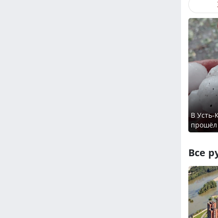
В Усть-
прошёл
Все р