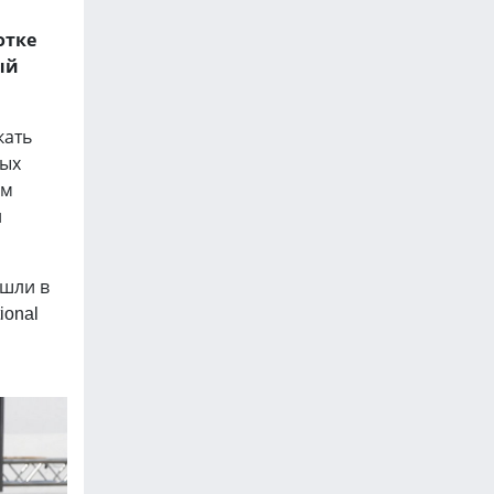
отке
ый
кать
ных
ым
и
ошли в
ional