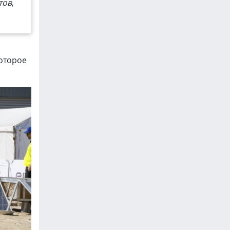
тов,
которое