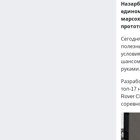
Назарб
едином
марсох
протот
Сегодня
полезн
условия
шансом 
руками.
Разраб
топ-17 н
Rover C
соревно