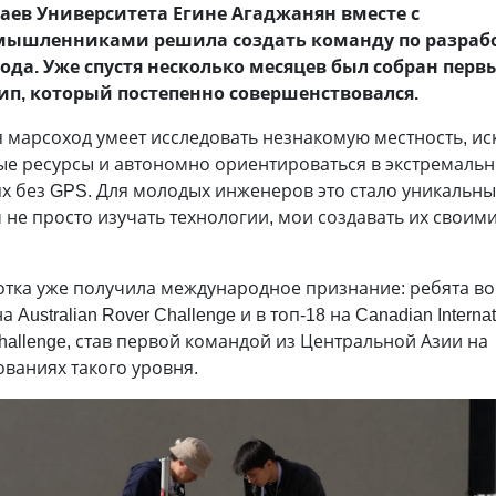
аев Университета Егине Агаджанян вместе с
ышленниками решила создать команду по разраб
ода. Уже спустя несколько месяцев был собран перв
ип, который постепенно совершенствовался.
 марсоход умеет исследовать незнакомую местность, ис
ые ресурсы и автономно ориентироваться в экстремаль
х без GPS. Для молодых инженеров это стало уникальн
не просто изучать технологии, мои создавать их своим
отка уже получила международное признание: ребята в
а Australian Rover Challenge и в топ-18 на Canadian Internat
hallenge, став первой командой из Центральной Азии на
ваниях такого уровня.