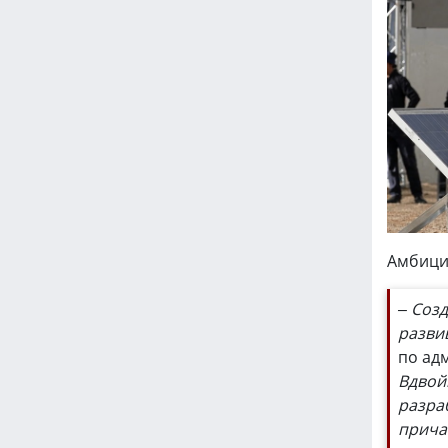
Амбици
– Созд
разви
по ад
Вдвой
разра
прича