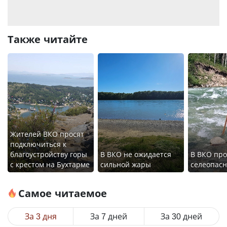
Также читайте
Жителей ВКО просят
подключиться к
благоустройству горы
В ВКО не ожидается
В ВКО про
с крестом на Бухтарме
сильной жары
селеопас
Самое читаемое
За 3 дня
За 7 дней
За 30 дней