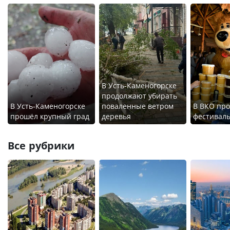
В Усть-Каменогорске
продолжают убирать
В Усть-Каменогорске
поваленные ветром
В ВКО про
прошёл крупный град
деревья
фестиваль
Все рубрики