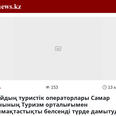
ь
153
13 
йдың туристік операторлары Самар
нының Туризм орталығымен
мақтастықты белсенді түрде дамыту