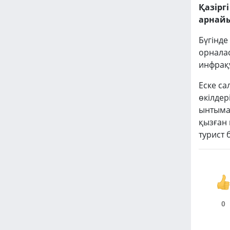
Қазірг
арнайы
Бүгінде
орнала
инфрақұ
Еске са
өкілдер
ынтымақ
қызған 
турист 
0