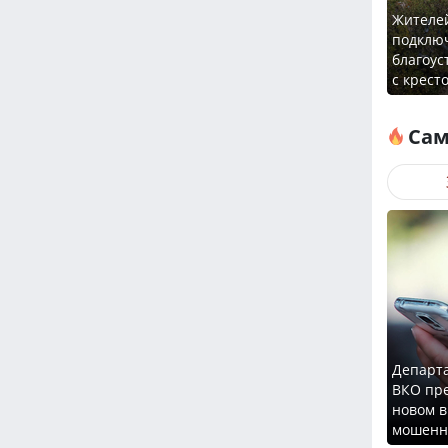
Жителе
подключ
благоус
с крест
Сам
Департ
ВКО пр
новом в
мошенн