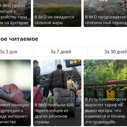
й ВКО просят
иться к
тройству горы
В ВКО не ожидается
В ВКО продолжается
ом на Бухтарме
сильной жары
селеопасный период
ое читаемое
За 3 дня
За 7 дней
За 30 дне
В Усть-Каменогорске
амент полиции
В ВКО прибыли 600
вырастет тариф на
едупредил о
переселенцев из
вывоз мусора: что
иде интернет-
других регионов
изменится и почему
ичества
страны
это произошло