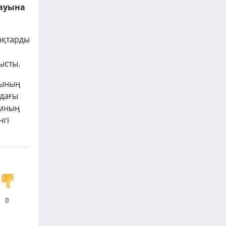
лауына
нақтарды
ысты.
рының
лдағы
ымның
нгі
0