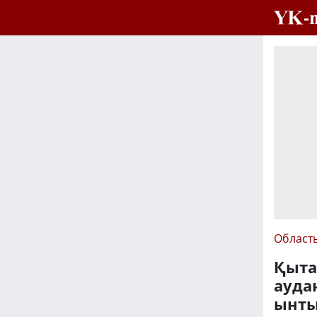
Област
Қыта
ауда
ынты