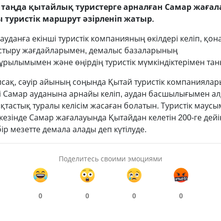
і таңда қытайлық туристерге арналған Самар жаға
 туристік маршрут әзірленіп жатыр.
 ауданға екінші туристік компанияның өкілдері келіп, қо
стыру жағдайларымен, демалыс базаларының
рылымымен және өңірдің туристік мүмкіндіктерімен тан
лсақ, сәуір айының соңында Қытай туристік компанияла
і Самар ауданына арнайы келіп, аудан басшылығымен а
тастық туралы келісім жасаған болатын. Туристік маус
кезінде Самар жағалауында Қытайдан келетін 200-ге дейі
бір мезетте демала алады деп күтілуде.
Поделитесь своими эмоциями
0
0
0
0